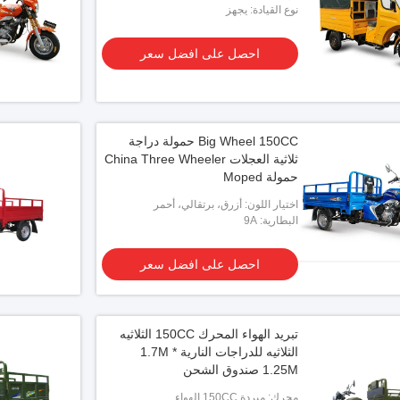
نوع القيادة: يجهز
احصل على افضل سعر
Big Wheel 150CC حمولة دراجة
ثلاثية العجلات China Three Wheeler
حمولة Moped
اختيار اللون: أزرق، برتقالي، أحمر
البطارية: 9A
احصل على افضل سعر
تبريد الهواء المحرك 150CC الثلاثيه
الثلاثيه للدراجات النارية 1.7M *
1.25M صندوق الشحن
محرك: مبردة 150CC الهواء