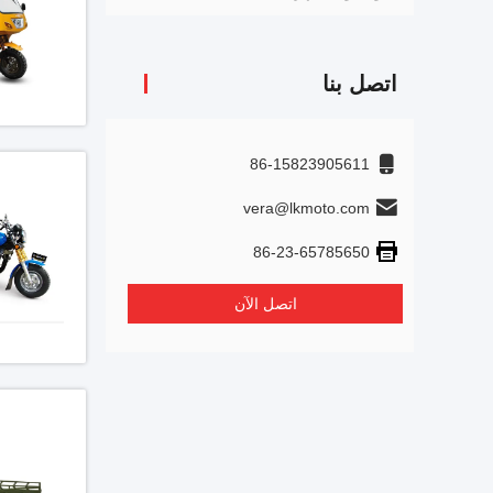
اتصل بنا
86-15823905611
vera@lkmoto.com
86-23-65785650
اتصل الآن