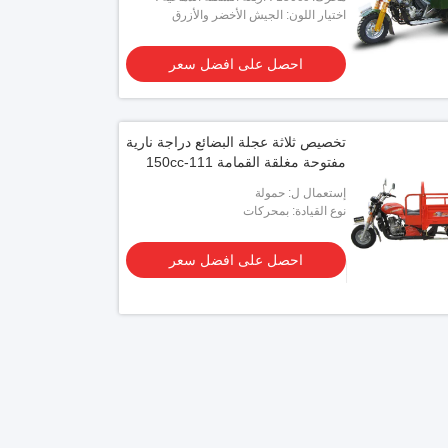
اسطوانة واحدة
اختيار اللون: الجيش الأخضر والأزرق
والبرتقالي
احصل على افضل سعر
تخصيص ثلاثة عجلة البضائع دراجة نارية
مفتوحة مغلقة القمامة 111-150cc
إستعمال ل: حمولة
نوع القيادة: بمحركات
احصل على افضل سعر