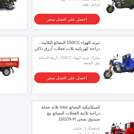
فرامل: طبل
احصل على افضل سعر
تبريد الهواء 150CC البضائع الثلاثيه ،
دراجة كهربائية ثلاث عجلات أزرق داكن
محرك: تبريد الهواء 150CC ، أربعة السكتة
نقل: الفتحة
الدماغية ، اسطوانة واحدة
احصل على افضل سعر
الميكانيكيه البضائع trike ثلاثة عجلة
دراجة ثلاثية العجلات البضائع مع
صندوق شحن 150ZH-H
إستعمال ل: مكتب
نوع القيادة: يجهّز