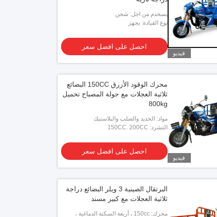
يسخدم من اجل: شحن
نوع القيادة: يجهز
احصل على افضل سعر
فيديو
محرك الوقود الأزرق 150CC البضائع
ثلاثية العجلات مع جولة المصباح تحميل
800kg
مواد: الحديد والصلب والبلاستيك
التشرد: 150CC. 200CC
احصل على افضل سعر
فيديو
البرتقال الصينية 3 ويلر البضائع دراجة
ثلاثية العجلات مع كبير مسند
محرك: 150cc ، أربعة السكتة الدماغية ،