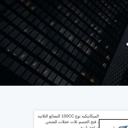
الميكانيكيه نوع 150CC البضائع الثلاثيه
، فتح الجسم ثلاث عجلات للشحن
دراجة نارية