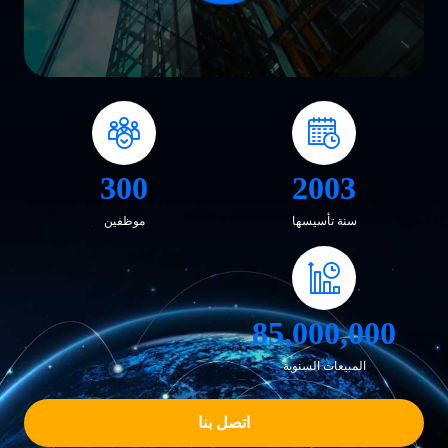
300
2003
سنة تأسيسها
موظفين
85,000,000
المبيعات السنوية
اتصل بنا