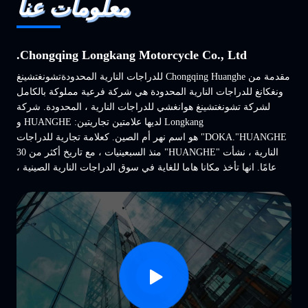
معلومات عنا
Chongqing Longkang Motorcycle Co., Ltd.
مقدمة من Chongqing Huanghe للدراجات النارية المحدودةتشونغتشينغ
ونغكانغ للدراجات النارية المحدودة هي شركة فرعية مملوكة بالكامل
لشركة تشونغتشينغ هوانغشي للدراجات النارية ، المحدودة. شركة
Longkang لديها علامتين تجاريتين: HUANGHE و
DOKA."HUANGHE" هو اسم نهر أم الصين. كعلامة تجارية للدراجات
النارية ، نشأت "HUANGHE" منذ السبعينيات ، مع تاريخ أكثر من 30
عامًا. انها تأخذ مكانا هاما للغاية في سوق الدراجات النارية الصينية ،
والناجمة عن قدرة ممتازة R & D وروح HUANGHE الناس.تشونغتشينغ
هوانغي للدراجات الناري...