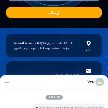
إرسال
NO.111 ، شمال طريق Tongtao ، المنطقة الصناعية
Taojia ، منطقة Jiulongpo ، تشونغتشينغ ، الصين
عنوان
vera@lkmoto.com
البريد
الإلكتروني
Vera
7:16 AM
0086-15823905611