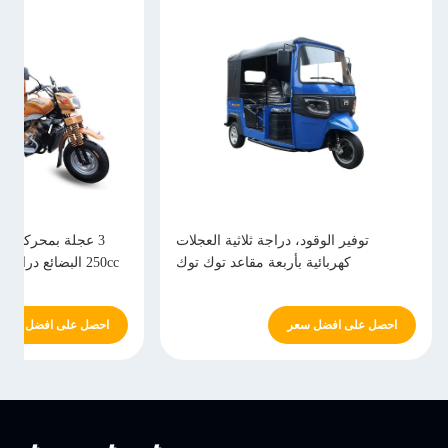
توفير الوقود، دراجة ثلاثية العجلات
3 عجلة بمحركات در
كهربائية بأربعة مقاعد توك توك
250cc البضائع درا
النق
احصل على افضل سعر
احصل على افضل سعر