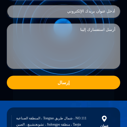
إرسال
NO.111 ، شمال طريق Tongtao ، المنطقة الصناعية
Taojia ، منطقة Jiulongpo ، تشونغتشينغ ، الصين
عنوان