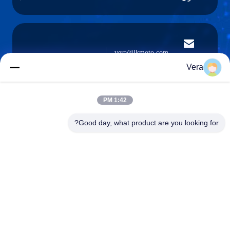
vera@lkmoto.com
البريد
الإلكتروني
Vera
1:42 PM
0086-15823905611
Good day, what product are you looking for?
هاتف
Chongqing Longkang Motorcycle Co., Ltd.