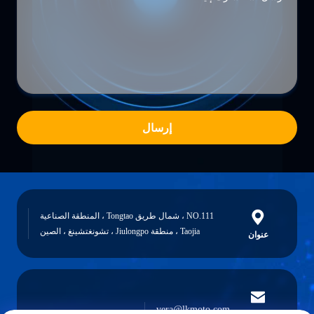
إرسال
NO.111 ، شمال طريق Tongtao ، المنطقة الصناعية
Taojia ، منطقة Jiulongpo ، تشونغتشينغ ، الصين
عنوان
vera@lkmoto.com