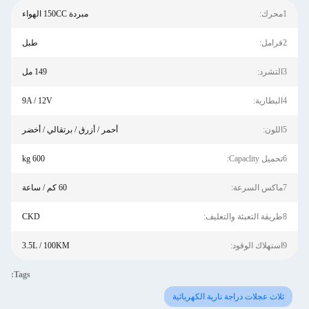
1محرك:
مبردة 150CC الهواء
2فرامل:
طبل
3التشرد:
149 مل
4البطارية:
9A / 12V
5اللون:
أحمر / أزرق / برتقالي / أخضر
6تحميل Capaclity:
600 kg
7ماكس السرعة:
60 كم / ساعة
8طريقة التعبئة والتغليف:
CKD
9استهلاك الوقود:
3.5L / 100KM
Tags:
ثلاث عجلات دراجة نارية الكهربائية