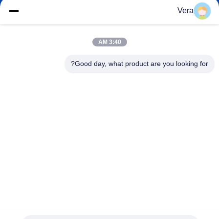
البريد
الإلكتروني
Vera
3:40 AM
0086-15823905611
Good day, what product are you looking for?
هاتف
Chongqing Longkang Motorcycle Co., Ltd.
Chongqing Longkang Motorcycle Co., Ltd.