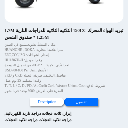
تبريد الهواء المحرك 150CC الثلاثيه الثلاثيه للدراجات النارية 1.7M
* 1.25M صندوق الشحن
مكان المنشأ: تشونغتشينغ في الصين
اسم العلامة التجارية: HUANGHE , DOKA
إصدار الشهادات: EEC,CCC,ISO
رقم الموديل: HH150ZH-H
الحد الأدنى لكمية: 1 * 20GP من تحميل 20 وحدة
الأسعار: USD700-850 Per Unit
تفاصيل التغليف: طريقة التعبئة CKD و SKD
وقت التسليم: 25 يوم عمل
شروط الدفع: T / T، L / C، D / PD / A، Credit Card، Western Union، Cash
القدرة على العرض: 6000 وحدة في الشهر
تفصيل
Description
إبراز:
ثلاث عجلات دراجة نارية الكهربائية
,
دراجة ثلاثية العجلات دراجة ثلاثية العجلات