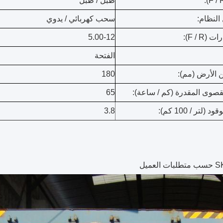
طبل / طبل
النظام:
سحب كهربائي / يدوي
F / R):
5.00-12
الفتحة
ن الأرض (مم):
180
قصوى المقدرة (كم / ساعة):
65
(لتر / 100 كم):
3.8
لعميل