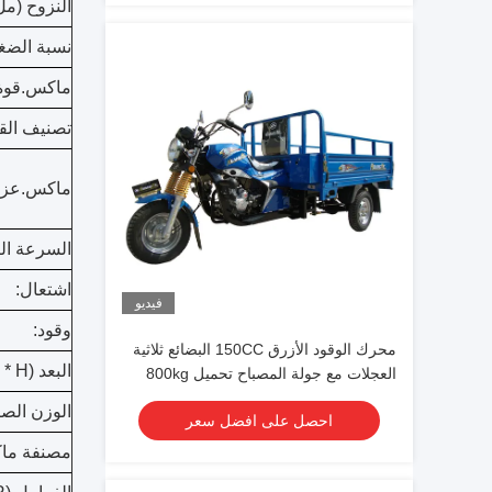
النزوح (مل
نسبة الضغ
ماكس.قوة 
تصنيف الق
ماكس.عزم 
السرعة الب
اشتعال:
فيديو
وقود:
محرك الوقود الأزرق 150CC البضائع ثلاثية
البعد (L * W * H):
العجلات مع جولة المصباح تحميل 800kg
الوزن الصا
احصل على افضل سعر
مصنفة ماك