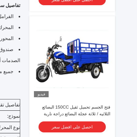
تفاصيل سر
الفرامل
المحرك: سر
المحور 
صندوق ا
الصدمات أث
جميع منتجات
فيديو
تفاصيل تقن
فتح الجسم تحميل ثقيل 150CC البضائع
الثلاثيه / ثلاثة عجلة البضائع دراجة نارية
نموذج:
احصل على افضل سعر
نوع المحر