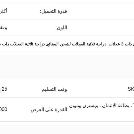
أكثر من
قدرة التحميل:
وفقا
اللون:
,
,
 عجلات
دراجة ثلاثية العجلات لشحن البضائع
دراجة ثلاثية العجلات ذات
25 يوم عمل
وقت التسليم
T / T ، L / C ، D / PD / A ، بطاقة الائتمان ، ويسترن يونيون
6000 وحدة في
القدرة على العرض