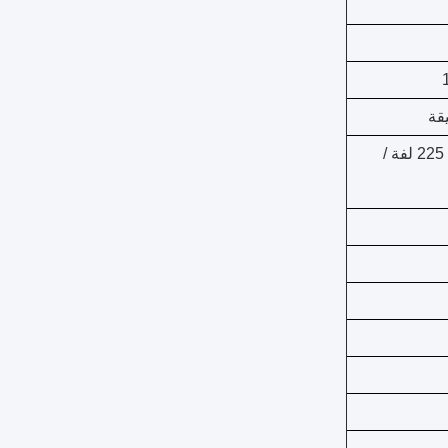
13.5 نيوتن متر / 6500 لفة / دقيقة ± 225 لفة /