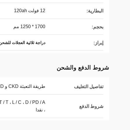
12 فولت 120ah
البطارية:
1700 * 1250 مم
بحجم:
إبراز:
دراجة ثلاثية العجلات للشحن ذات 3
شروط الدفع والشحن
طريقة التعبئة CKD و SKD
تفاصيل التغليف
شروط الدفع
، نقدا