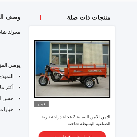
وصف الم
منتجات ذات صلة
محرك شافت
يوصي المزا
النموذج ا
أكثر مل
حسن ال
فيديو
خيارات 
الأمن الآمن الصينية 3 عجلة دراجة نارية
الصناعية البسيطة شاحنة
احصل على افضل سعر