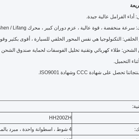
يعة
: أداء الفرامل عالية جيدة.
عة منخفضة ، قوة عالية ، عزم دوران كبير ، محرك Zongshen / Lifang بأداء وجودة جيدة
الخلفي: التكنولوجيا هي نفس المحور الخلفي للسيارة ، أقوى بكثير وقوة
لشحن: طلاء كهربائي وتقنية تخليل الفوسفات لحماية صندوق الشحن م
ناء التحميل.
نا تحصل على شهادة CCC وشهادة ISO9001.
ية:
HH200ZH
ك:
4 شوط ، اسطوانة واحدة ، مبرد بالماء