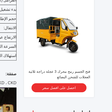
الفرامل (F / R):
بدء تشغيل 
حجم الإطارات (
الانتقال:
الارتفاع ع
السرعة ال
استهلاك الوقود 
فتح الجسم رمح محرك 3 عجلة دراجة ثلاثية
صفقة:
العجلات للشحن البضائع
SKD ، CKD حسب متطلبات ا
احصل على افضل سعر