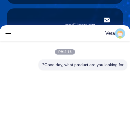
vera@lkmoto.com
البريد
الإلكتروني
Vera
2:16 PM
0086-15823905611
Good day, what product are you looking for?
هاتف
Chongqing Longkang Motorcycle Co., Ltd.