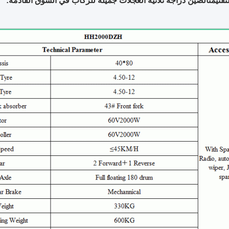
قني
من
الصين دراجة ثلاثية العجلات جميلة للركاب في السوق القادمة: