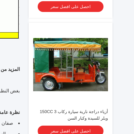
احصل على افضل سعر
المزيد من 
بغض النظر 
أزياء دراجة نارية سيارة ركاب 150CC 3
نظرة عامة على
ويلر للسيدة وكبار السن
صفان م
احصل على افضل سعر
من السه