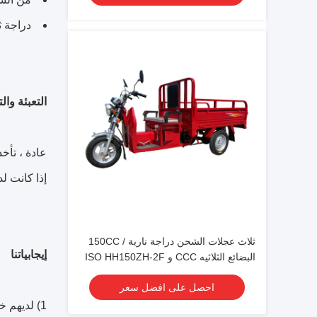
دراجة ث
التعبئة وا
عادة ، تأخذ دراجا
إذا كانت ل
ثلاث عجلات الشحن دراجة نارية / 150CC
إيجابياتنا
البضائع الثلاثيه CCC و ISO HH150ZH-2F
احصل على افضل سعر
1) لديهم خبرة 12 عامًا ، عملائنا بشكل رئيسي في جنوب شرق آسيا وأفريقيا وجنوب آسيا ؛