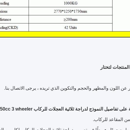
المنتجات لتختار
عن اللون والمظهر والحجم والتكوين الذي تريده ، يرجى الاتصال بنا.
 تفاصيل النموذج لدراجة ثلاثية العجلات للركاب 150cc 3 wheeler:
ن المقاعد للركاب.
ل صعودًا وهبوطًا في تصميم دراجة ثلاثية العجلات للركاب لكل من الع