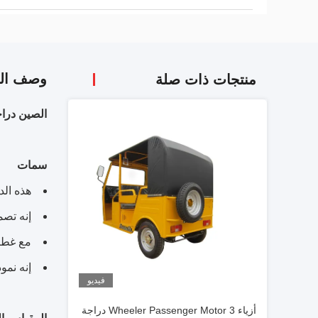
وصف الم
منتجات ذات صلة
الصين دراجة ثلاث
سمات
هذه الد
إنه تصم
مع غطاء
إنه نمو
فيديو
أزياء 3 Wheeler Passenger Motor دراجة