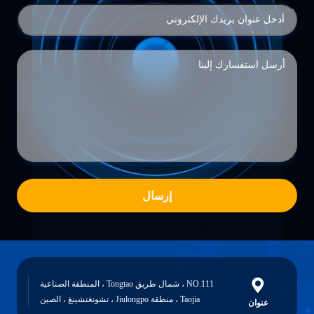
إرسال
NO.111 ، شمال طريق Tongtao ، المنطقة الصناعية
Taojia ، منطقة Jiulongpo ، تشونغتشينغ ، الصين
عنوان