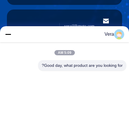
vera@lkmoto.com
البريد
الإلكتروني
Vera
5:09 AM
0086-15823905611
Good day, what product are you looking for?
هاتف
Chongqing Longkang Motorcycle Co., Ltd.