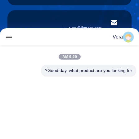
vera@lkmoto.com
البريد
الإلكتروني
Vera
9:29 AM
0086-15823905611
Good day, what product are you looking for?
هاتف
Chongqing Longkang Motorcycle Co., Ltd.