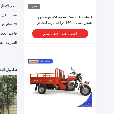
حجم الإطارات ( 4.50-12
فيديو
عصا النقل
3 Wheeler Cargo Tricyle مع صندوق
شحن ثقيل 150cc دراجة نارية للشحن
الارتفاع عن ا
قاعدة العجلات 
احصل على افضل سعر
السرعة القص
تفاصيل المنت