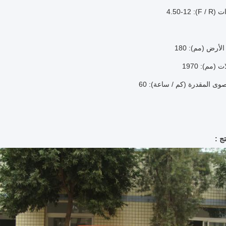
F / R):
لأرض (مم): 180
(مم): 1970
وى المقدرة (كم / ساعة): 60
ج :