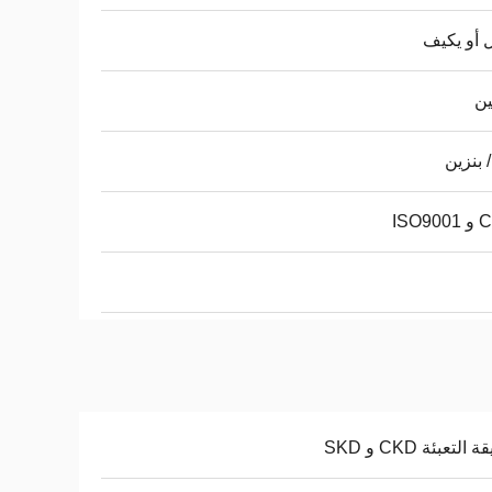
 أو يكيف
ين
/ بنزين
ISO9
التعبئة CKD و SKD