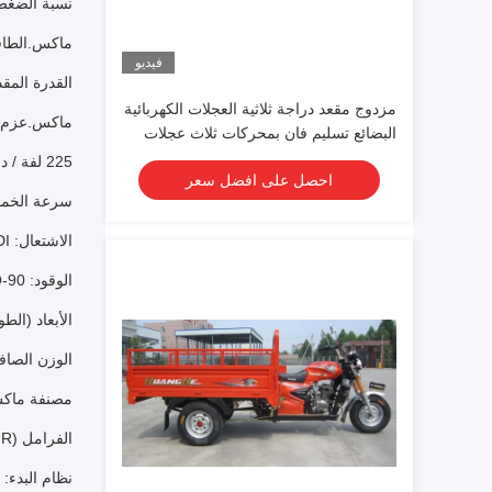
نسبة الضغط: 9.2
ماكس.الطاقة وسرعة الدور
فيديو
القدرة المقدرة وسرعة ال
مزدوج مقعد دراجة ثلاثية العجلات الكهربائية
البضائع تسليم فان بمحركات ثلاث عجلات
225 لفة / دقيقة
احصل على افضل سعر
سرعة الخمول: 1400 دورة في
الاشتعال: CDI
الوقود: RQ-90
الأبعاد (الطول * ا
الوزن الصافي 
مصنفة ماكس.
الفرامل (F / R): طبل / طبل
نظام البدء: