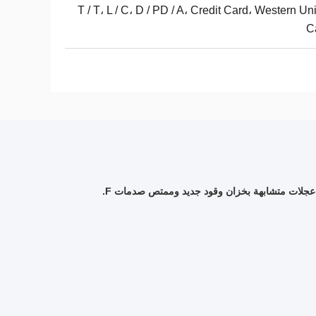
T / T، L / C، D / PD / A، Credit Card، Western Un
C