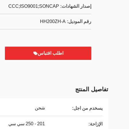
إصدار الشهادات:
CCC;ISO9001;SONCAP
رقم الموديل:
HH200ZH-A
اطلب اقتباس
تفاصيل المنتج
شحن
يسخدم من اجل:
201 - 250 سي سي
الإزاحة: