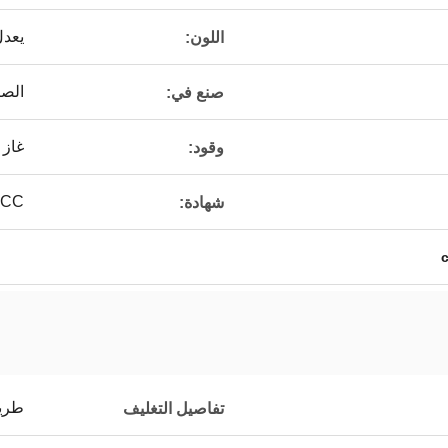
يعدل
اللون:
الص
صنع في:
غاز 
وقود:
CCC و 001
شهادة:
c
طريقة 
تفاصيل التغليف