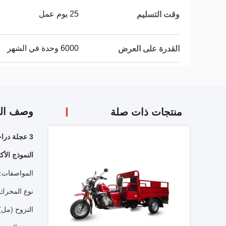
25 يوم عمل
وقت التسليم
6000 وحدة في الشهر
القدرة على العرض
وصف الم
منتجات ذات صلة
3 عجلة دراجة ثلاثية العجلات للشحن شاحنة توصيل لرفع التحميل تحت الطرق الوعرة.ثلاث عجلات متشابهة بخزان وقود جديد وممتص صدمات F.
النموذج الأ
المواصفات: 50cc
نوع المحرك: 4 أشواط ، اسطوانة واحدة ، تبريد 
النزوح (مل): 0