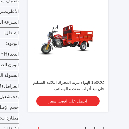
تصنيف سرع
الأعلى.سر
السرعة الب
اشتعال:
الوقود:
البعد (L * W * H):
الوزن الصا
الحمولة ال
150CC الهواء تبريد المحرك الثلاثيه التسليم
الفرامل (F / R):
فان مع أدوات متعددة الوظائف
بدء تشغيل 
احصل على افضل سعر
حجم الإطارات (
مطاردات:
الانتقال: