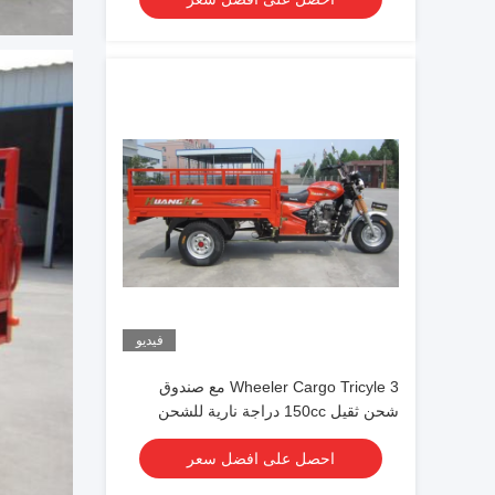
فيديو
3 Wheeler Cargo Tricyle مع صندوق
شحن ثقيل 150cc دراجة نارية للشحن
احصل على افضل سعر