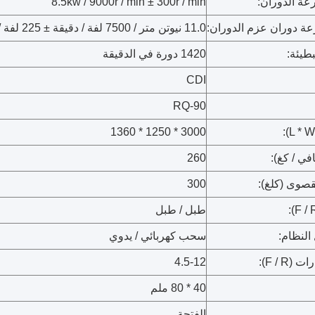
ة الدوران:
8.5kw / 9000r / min ± 300r / min
عة دوران عزم الدوران:
11.0 نيوتن متر / 7500 لفة / دقيقة ± 225 لفة / دقيقة
طيئة:
1420 دورة في الدقيقة
CDI
RQ-90
3000 * 1250 * 1360
في / كغ):
260
قصوى (كلغ):
300
طبل / طبل
النظام:
سحب كهربائي / يدوي
F / R):
4.5-12
40 * 80 ملم
الفتحة