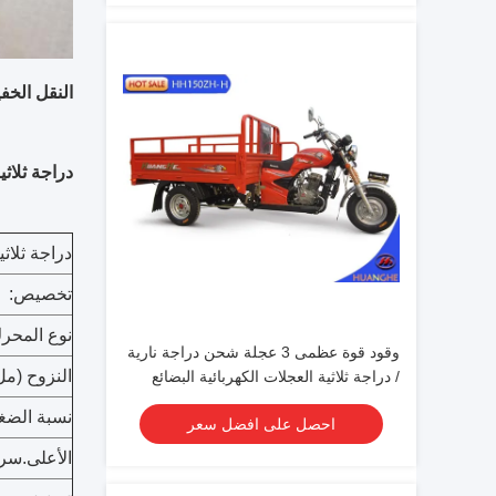
النقل الخف
دراجة ثلاثية العجلات Cargo Motor هي الطراز ا
دراجة ثلاثية العجلات ب
تخصيص:
نوع المحر
وقود قوة عظمى 3 عجلة شحن دراجة نارية
النزوح (مل
/ دراجة ثلاثية العجلات الكهربائية البضائع
نسبة الضغ
احصل على افضل سعر
الأعلى.سر