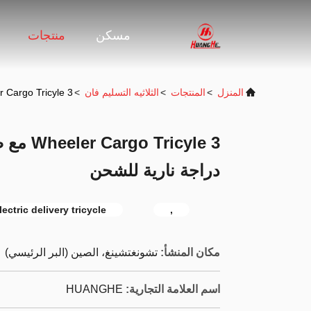
مسكن
منتجات
المنزل
>
المنتجات
>
الثلاثيه التسليم فان
>
3 Wheeler Cargo Tricyle مع صندوق شحن ثقيل 150cc دراجة نارية للشحن
دراجة نارية للشحن
lectric delivery tricycle
,
مكان المنشأ:
تشونغتشينغ، الصين (البر الرئيسي)
اسم العلامة التجارية:
HUANGHE