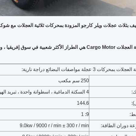
يف بثلاث عجلات ويلر كارجو المزودة بمحركات ثلاثية العجلات مع شوكة
لأكثر شعبية في سوق إفريقيا ، وهي بسيطة المظهر
محركات 3 عجلة مواصفات البضائع دراجة نارية:
250 سم مكعب
ك:
4 السكتة الدماغية ، اسطوانة واحدة ، تبريد الهواء
):
144.6
ط:
9: 1
عة دوران الطاقة:
9.0kw / 9000 r / min ± 300 r / min