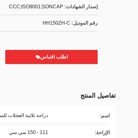
إصدار الشهادات:
CCC;ISO9001;SONCAP
رقم الموديل:
HH150ZH-C
اطلب اقتباس
تفاصيل المنتج
دراجة ثلاثية العجلات لل
اسم:
111 - 150 سي سي
الإزاحة: