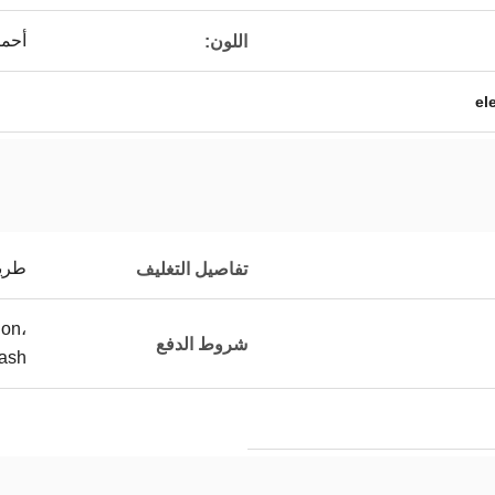
أحمر
اللون:
el
طريقة 
تفاصيل التغليف
ion،
شروط الدفع
ash