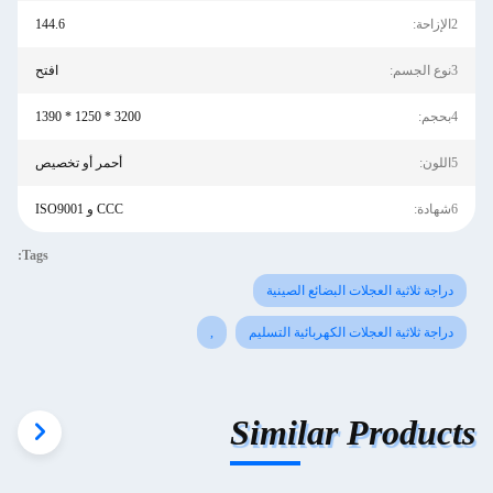
2الإزاحة:
144.6
3نوع الجسم:
افتح
4بحجم:
3200 * 1250 * 1390
5اللون:
أحمر أو تخصيص
6شهادة:
CCC و ISO9001
Tags:
دراجة ثلاثية العجلات البضائع الصينية
دراجة ثلاثية العجلات الكهربائية التسليم
,
Similar Products