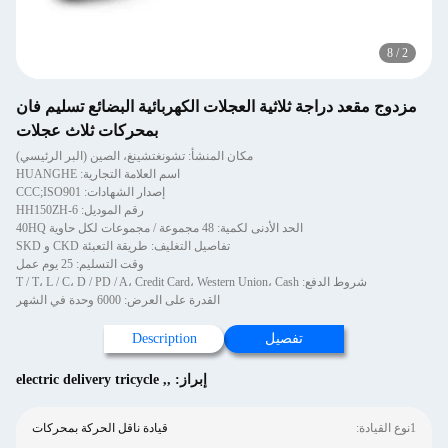
8
/
2
مزدوج مقعد دراجة ثلاثية العجلات الكهربائية البضائع تسليم فان
بمحركات ثلاث عجلات
مكان المنشأ: تشونغتشينغ، الصين (البر الرئيسي)
اسم العلامة التجارية: HUANGHE
إصدار الشهادات: CCC;ISO901
رقم الموديل: HH150ZH-6
الحد الأدنى لكمية: 48 مجموعة / مجموعات لكل حاوية 40HQ
تفاصيل التغليف: طريقة التعبئة CKD و SKD
وقت التسليم: 25 يوم عمل
شروط الدفع: T / T، L / C، D / PD / A، Credit Card، Western Union، Cash
القدرة على العرض: 6000 وحدة في الشهر
تفصيل
Description
إبراز:
,
,
electric delivery tricycle
1نوع القيادة:
قيادة ناقل الحركة بمحركات