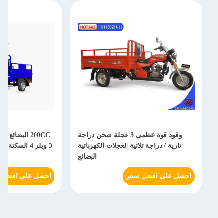
وقود قوة عظمى 3 عجلة شحن دراجة
200CC البضائع 
نارية / دراجة ثلاثية العجلات الكهربائية
3 ويلر 4 الس
البضائع
احصل على افضل سعر
احصل على افضل 