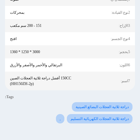
2نوع القيادة:
بمحركات
3الإزاح:
151 - 200 سم مكعب
4نوع الجسم:
افتح
5بحجم:
3000 * 1250 * 1360
6اللون:
البرتقالي والأحمر والأصفر والأزرق
150CC أفضل دراجة ثلاثية العجلات الصين
7اسم:
(HH150ZH-2p)
Tags:
دراجة ثلاثية العجلات البضائع الصينية
دراجة ثلاثية العجلات الكهربائية التسليم
,