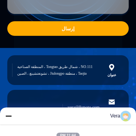
إرسال
NO.111 ، شمال طريق Tongtao ، المنطقة الصناعية
Taojia ، منطقة Jiulongpo ، تشونغتشينغ ، الصين
عنوان
vera@lkmoto.com
البريد
الإلكتروني
Vera
11:44 PM