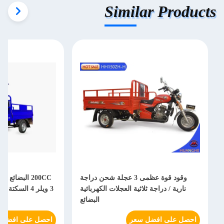
Similar Products
وقود قوة عظمى 3 عجلة شحن دراجة
200CC البضائع 
نارية / دراجة ثلاثية العجلات الكهربائية
3 ويلر 4 الس
البضائع
احصل على افضل سعر
احصل على افضل 