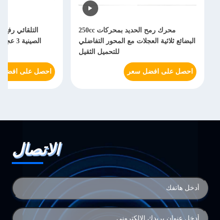
محرك رمح الحديد بمحركات 250cc
البضائع ثلاثية العجلات مع المحور التفاضلي
الصينية
للتحميل الثقيل
احصل على افضل سعر
احصل على افضل 
الاتصال