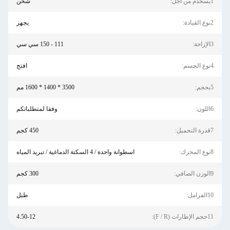
1يسخدم من اجل:
شحن
2نوع القيادة:
يجهز
3الإزاحة:
111 - 150 سي سي
4نوع الجسم:
افتح
5بحجم:
3500 * 1400 * 1600 مم
6اللون:
وفقا لمتطلباتكم
7قدرة التحميل:
450 كجم
8نوع المحرك:
اسطوانة واحدة / 4 السكتة الدماغية / تبريد المياه
9الوزن الصافي:
300 كجم
10الفرامل:
طبل
11حجم الإطارات (F / R):
4.50-12