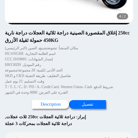
4
/
2
250cc إغلاق المقصورة الصينية دراجة ثلاثية العجلات دراجة نارية
450KG حمولة ثقيلة الأزرق
مكان المنشأ: تشونغتشينغ، الصين (البر الرئيسي)
اسم العلامة التجارية: HUANGHE
إصدار الشهادات: CCC.ISO9001
رقم الموديل: HH150ZH
الحد الأدنى لكمية: 20 مجموعة/مجموعة
تفاصيل التغليف: طريقة التعبئة CKD و SKD
وقت التسليم: 25 يوم عمل
شروط الدفع: T / T، L / C، D / PD / A، Credit Card، Western Union، Cash
القدرة على العرض: 6000 وحدة في الشهر
تفصيل
Description
إبراز:
دراجة ثلاثية العجلات 250cc ثلاث عجلات
,
دراجة ثلاثية العجلات بمحركات 3 عجلة