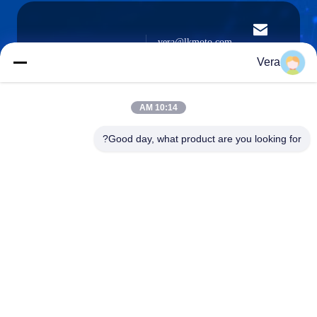
vera@lkmoto.com
البريد
الإلكتروني
Vera
10:14 AM
0086-15823905611
Good day, what product are you looking for?
هاتف
Chongqing Longkang Motorcycle Co., Ltd.