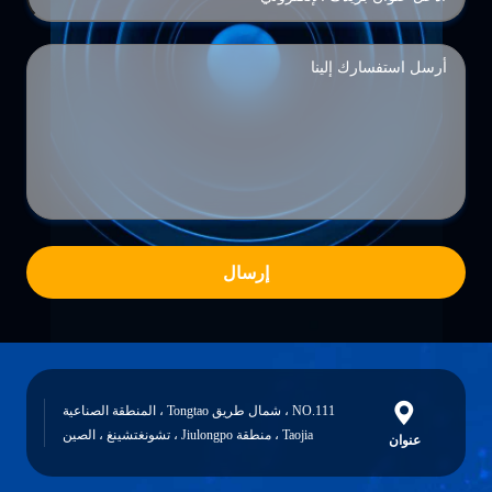
إرسال
NO.111 ، شمال طريق Tongtao ، المنطقة الصناعية
Taojia ، منطقة Jiulongpo ، تشونغتشينغ ، الصين
عنوان