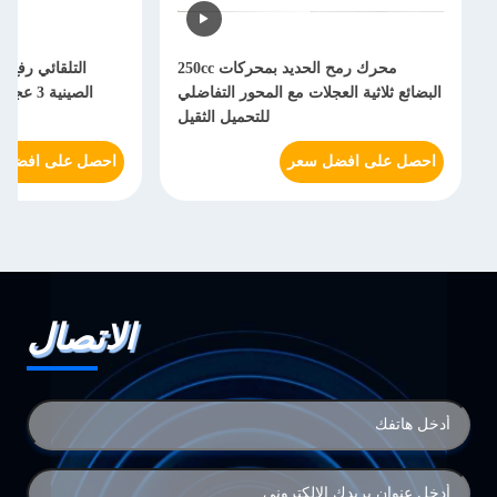
محرك رمح الحديد بمحركات 250cc
البضائع ثلاثية العجلات مع المحور التفاضلي
الصينية
للتحميل الثقيل
احصل على افضل سعر
احصل على افضل 
الاتصال