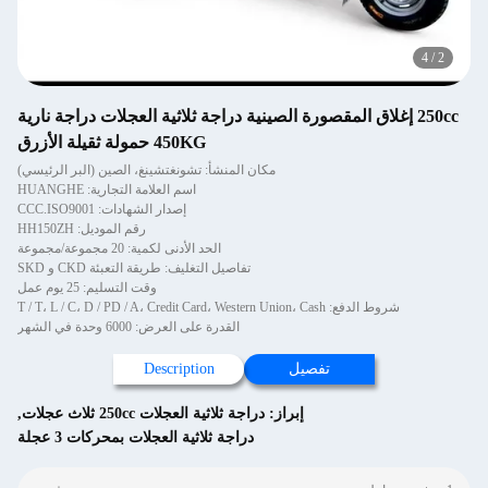
4
/
2
250cc إغلاق المقصورة الصينية دراجة ثلاثية العجلات دراجة نارية
450KG حمولة ثقيلة الأزرق
مكان المنشأ: تشونغتشينغ، الصين (البر الرئيسي)
اسم العلامة التجارية: HUANGHE
إصدار الشهادات: CCC.ISO9001
رقم الموديل: HH150ZH
الحد الأدنى لكمية: 20 مجموعة/مجموعة
تفاصيل التغليف: طريقة التعبئة CKD و SKD
وقت التسليم: 25 يوم عمل
شروط الدفع: T / T، L / C، D / PD / A، Credit Card، Western Union، Cash
القدرة على العرض: 6000 وحدة في الشهر
تفصيل
Description
إبراز:
دراجة ثلاثية العجلات 250cc ثلاث عجلات
,
دراجة ثلاثية العجلات بمحركات 3 عجلة