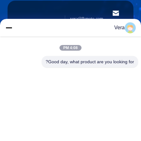
vera@lkmoto.com
البريد
الإلكتروني
Vera
4:08 PM
0086-15823905611
Good day, what product are you looking for?
هاتف
Chongqing Longkang Motorcycle Co., Ltd.