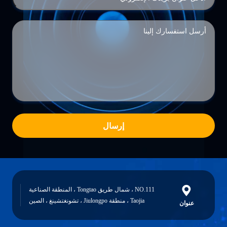
إرسال
NO.111 ، شمال طريق Tongtao ، المنطقة الصناعية
Taojia ، منطقة Jiulongpo ، تشونغتشينغ ، الصين
عنوان