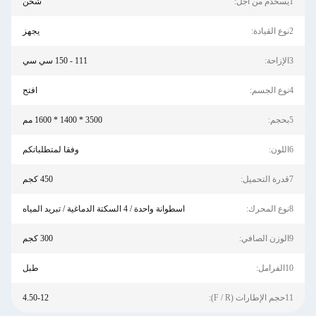
1يسخدم من اجل:
شحن
2نوع القيادة:
يجهز
3الإزاحة:
111 - 150 سي سي
4نوع الجسم:
افتح
5بحجم:
3500 * 1400 * 1600 مم
6اللون:
وفقا لمتطلباتكم
7قدرة التحميل:
450 كجم
8نوع المحرك:
اسطوانة واحدة / 4 السكتة الدماغية / تبريد المياه
9الوزن الصافي:
300 كجم
10الفرامل:
طبل
11حجم الإطارات (F / R):
4.50-12