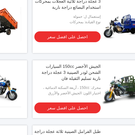
3 عجلة دراجة ثلاثية العجلات بمحركات
استخدام البضائع دراجة نارية
إستعمال ل: حمولة
نوع القيادة: بمحركات
احصل على افضل سعر
الجيش الأخضر 150cc السيارات
الشحن لودر الصينية 3 عجلة دراجة
نارية تسليم الثقيلة فان
محرك: 150cc ، أربعة السكتة الدماغية ،
اسطوانة واحدة
اختيار اللون: الجيش الأخضر والأزرق
والبرتقالي
احصل على افضل سعر
طبل الفرامل الصينية ثلاثة عجلة دراجة