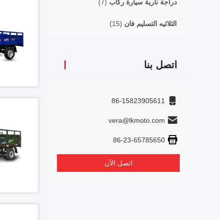
دراجة نارية سيارة ركاب
(7)
الثلاثيه التسليم فان
(15)
اتصل بنا
86-15823905611
vera@lkmoto.com
86-23-65785650
اتصل الآن