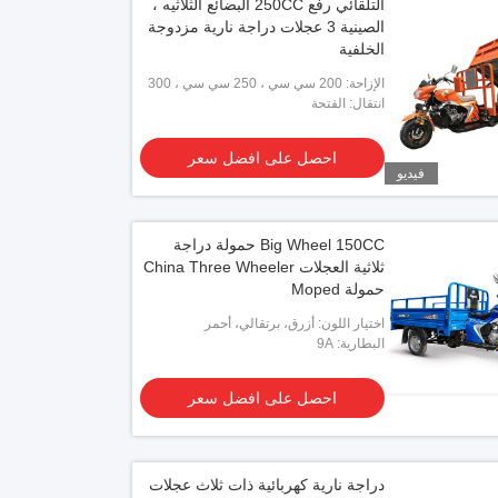
التلقائي رفع 250CC البضائع الثلاثيه ،
الصينية 3 عجلات دراجة نارية مزدوجة
الخلفية
الإزاحة: 200 سي سي ، 250 سي سي ، 300
سي سي
انتقال: الفتحة
احصل على افضل سعر
فيديو
Big Wheel 150CC حمولة دراجة
ثلاثية العجلات China Three Wheeler
حمولة Moped
اختيار اللون: أزرق، برتقالي، أحمر
البطارية: 9A
احصل على افضل سعر
دراجة نارية كهربائية ذات ثلاث عجلات