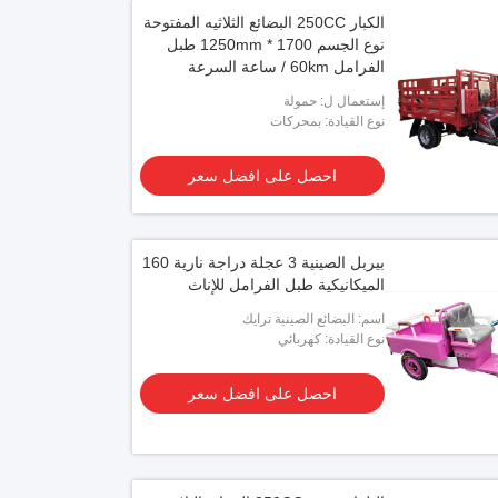
الكبار 250CC البضائع الثلاثيه المفتوحة
نوع الجسم 1700 * 1250mm طبل
الفرامل 60km / ساعة السرعة
القصوى
إستعمال ل: حمولة
نوع القيادة: بمحركات
احصل على افضل سعر
بيربل الصينية 3 عجلة دراجة نارية 160
الميكانيكية طبل الفرامل للإناث
اسم: البضائع الصينية ترايك
نوع القيادة: كهربائي
احصل على افضل سعر