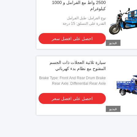
2500 واط مع الفرامل و 1000
كيلوغرام
نوع الفرامل: طبل الفرامل
القدرة على التسلق: 15 درجة
احصل على افضل سعر
فيديو
سيارة ثلاثية العجلات ذات الجسم
المفتوح مع نظام بدء كهربائي
Brake Type: Front And Rear Drum Brake
Rear Axle: Differential Rear Axle
احصل على افضل سعر
فيديو