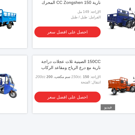
نارية 150 CC Zongshen المحرك
الإزاحة: 149 مل
الفرامل: طبل / طبل
احصل على افضل سعر
150CC الصينية ثلاث عجلات دراجة
نارية مع درع الرياح ومقاعد الركاب
الإزاحة:
150 سم مكعب.
150cc.
200
200cc
سي سي
انتقال: الفتحة
احصل على افضل سعر
فيديو