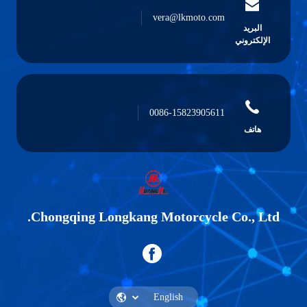
vera@lkm
0086-1582
Chongqing Longkang Motorc