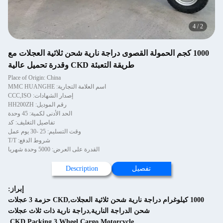
 القصوى دراجة نارية شحن ثلاثية العجلات مع
طريقة التعبئة CKD وقدرة تحميل عالية
Place of Origin: China
اسم العلامة التجارية: MMC HUANGHE
إصدار الشهادات: CCC,ISO
رقم الموديل: HH200ZH
الحد الأدنى لكمية: 45 وحدة
تفاصيل التغليف: كد
وقت التسليم: 25 -30 يوم عمل
شروط الدفع: T/T
القدرة على العرض: 5000 وحدة شهريا
يل
Description
إبراز:
1000 كيلوغرام دراجة نارية شحن ثلاثية العجلات,CKD حزمة 3 عجلات
 الدراجة النارية,دراجة نارية ذات ثلاث عجلات
,
CKD Packing 3 Wheel Cargo Motorcycle
,