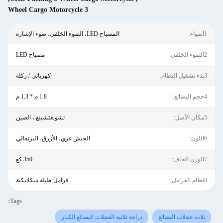
3 Wheel Cargo Motorcycle
المصباح LED، الضوء الخلفي، ضوء الإشارة
مصباح LED
كهربائي / ركلة
1.8 م * 1.3 م
تشونغتشينغ ، الصين
الجيش غري، الأزرق، البرتقالي
350 كغ
فرامل طبلة ميكانيكية
Tags:
راجة ثلاثية العجلات البضائع الكبار