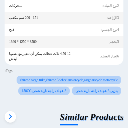
2نوع القيادة:
بمحركات
3الإزاحة:
151 - 200 سم مكعب
4نوع الجسم:
فتح
5بحجم:
3500 * 1250 * 1360
4.50-12 ثلاث عجلات يمكن أن تتغير مع بعضها
6إطار العجلة:
البعض
Tags:
chinese cargo trike,chinese 3 wheel motorcycle,cargo tricycle motorcycle
بنزين 3 عجلة دراجة نارية شحن
3 عجلة دراجة نارية شحن 150CC
Similar Products