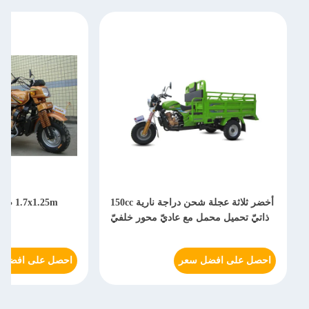
أخضر ثلاثة عجلة شحن دراجة نارية 150cc
1.25m
ذاتيّ تحميل محمل مع عاديّ محور خلفيّ
بم
احصل على افضل سعر
احصل على افضل 