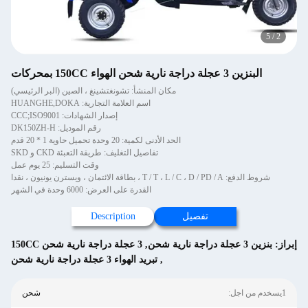
5
/
2
البنزين 3 عجلة دراجة نارية شحن الهواء 150CC بمحركات
مكان المنشأ: تشونغتشينغ ، الصين (البر الرئيسي)
اسم العلامة التجارية: HUANGHE,DOKA
إصدار الشهادات: CCC;ISO9001
رقم الموديل: DK150ZH-H
الحد الأدنى لكمية: 20 وحدة تحميل حاوية 1 * 20 قدم
تفاصيل التغليف: طريقة التعبئة CKD و SKD
وقت التسليم: 25 يوم عمل
شروط الدفع: T / T ، L / C ، D / PD / A ، بطاقة الائتمان ، ويسترن يونيون ، نقدا
القدرة على العرض: 6000 وحدة في الشهر
تفصيل
Description
إبراز:
بنزين 3 عجلة دراجة نارية شحن
,
3 عجلة دراجة نارية شحن 150CC
,
تبريد الهواء 3 عجلة دراجة نارية شحن
1يسخدم من اجل:
شحن