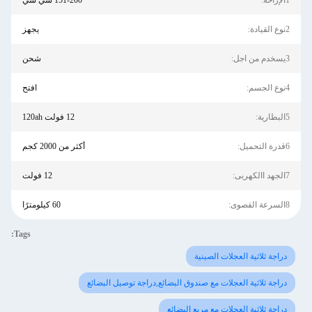
1الإزاحة:
151-200 سي سي
2نوع القيادة:
يجهز
3يسخدم من اجل:
شحن
4نوع الجسم:
افتح
5البطارية:
12 فولت 120ah
6قدرة التحميل:
أكثر من 2000 كجم
7الجهد االكهربى:
12 فولت
8السرعة القصوى:
60 كيلومترًا
Tags:
دراجة ثلاثية العجلات الصينية
دراجة ثلاثية العجلات مع صندوق البضائع,دراجة توصيل البضائع
دراجة ثلاثية العجلات مع مربع البضائع