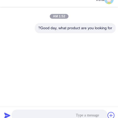
1:52 AM
0086-15823905611
Good day, what product are you looking for?
هاتف
Chongqing Longkang Motorcycle Co., Ltd.
Chongqing Longkang Motorcycle Co., Ltd.
احصل على افضل سعر
إقتبس