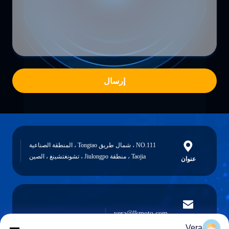
إرسال
NO.111 ، شمال طريق Tongtao ، المنطقة الصناعية
Taojia ، منطقة Jiulongpo ، تشونغتشينغ ، الصين
عنوان
vera@lkmoto.com
البريد
الإلكتروني
Vera