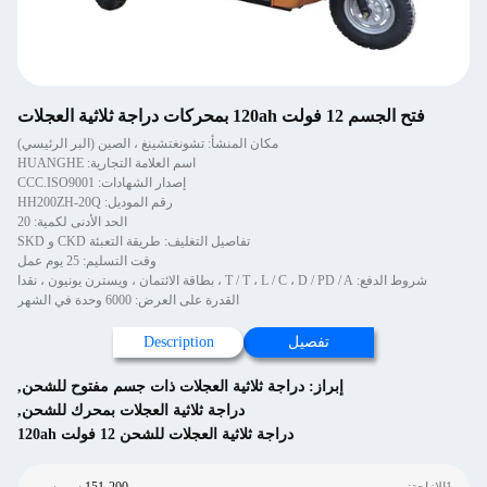
فتح الجسم 12 فولت 120ah بمحركات دراجة ثلاثية العجلات
مكان المنشأ: تشونغتشينغ ، الصين (البر الرئيسي)
اسم العلامة التجارية: HUANGHE
إصدار الشهادات: CCC.ISO9001
رقم الموديل: HH200ZH-20Q
الحد الأدنى لكمية: 20
تفاصيل التغليف: طريقة التعبئة CKD و SKD
وقت التسليم: 25 يوم عمل
شروط الدفع: T / T ، L / C ، D / PD / A ، بطاقة الائتمان ، ويسترن يونيون ، نقدا
القدرة على العرض: 6000 وحدة في الشهر
تفصيل
Description
إبراز:
دراجة ثلاثية العجلات ذات جسم مفتوح للشحن
,
دراجة ثلاثية العجلات بمحرك للشحن
,
دراجة ثلاثية العجلات للشحن 12 فولت 120ah