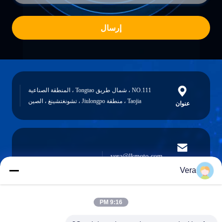
إرسال
NO.111 ، شمال طريق Tongtao ، المنطقة الصناعية
Taojia ، منطقة Jiulongpo ، تشونغتشينغ ، الصين
عنوان
vera@lkmoto.com
البريد
الإلكتروني
Vera
9:16 PM
0086-15823905611