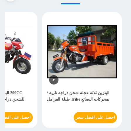
البنزين ثلاثة عجلة شحن دراجة نارية /
200CC الب
بمحركات البضائع Trike طبلة الفرامل
للشحن دراجة ن
احصل على افضل سعر
احصل على افضل 