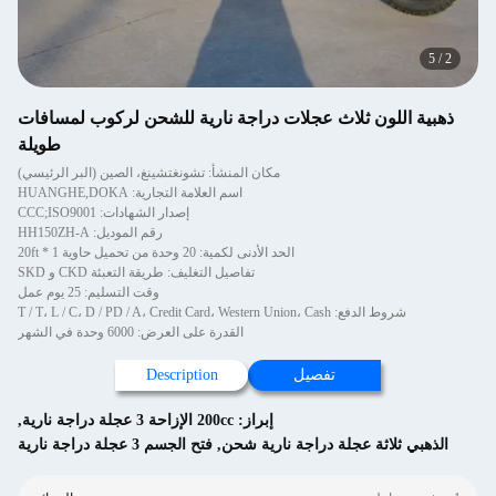
5
/
2
ذهبية اللون ثلاث عجلات دراجة نارية للشحن لركوب لمسافات
طويلة
مكان المنشأ: تشونغتشينغ، الصين (البر الرئيسي)
اسم العلامة التجارية: HUANGHE,DOKA
إصدار الشهادات: CCC;ISO9001
رقم الموديل: HH150ZH-A
الحد الأدنى لكمية: 20 وحدة من تحميل حاوية 1 * 20ft
تفاصيل التغليف: طريقة التعبئة CKD و SKD
وقت التسليم: 25 يوم عمل
شروط الدفع: T / T، L / C، D / PD / A، Credit Card، Western Union، Cash
القدرة على العرض: 6000 وحدة في الشهر
تفصيل
Description
إبراز:
200cc الإزاحة 3 عجلة دراجة نارية
,
الذهبي ثلاثة عجلة دراجة نارية شحن
,
فتح الجسم 3 عجلة دراجة نارية