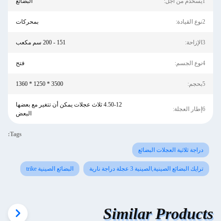
1يسخدم من اجل:
البضائع
2نوع القيادة:
بمحركات
3الإزاحة:
151 - 200 سم مكعب
4نوع الجسم:
فتح
5بحجم:
3500 * 1250 * 1360
4.50-12 ثلاث عجلات يمكن أن تتغير مع بعضها
6إطار العجلة:
البعض
Tags:
دراجة ثلاثية العجلات البضائع
ترايك البضائع الصينية,الصينية 3 عجلة دراجة نارية
البضائع الصينية trike
Similar Products