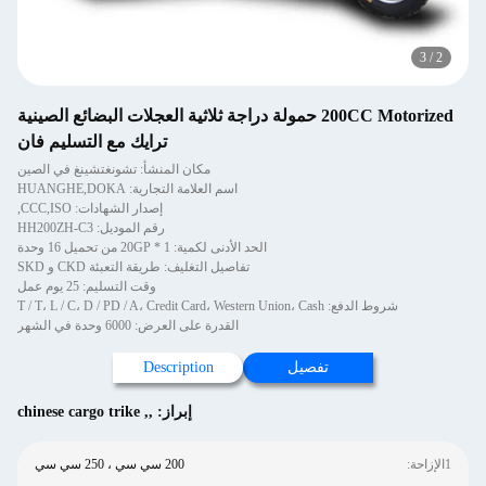
3
/
2
200CC Motorized حمولة دراجة ثلاثية العجلات البضائع الصينية
ترايك مع التسليم فان
مكان المنشأ: تشونغتشينغ في الصين
اسم العلامة التجارية: HUANGHE,DOKA
إصدار الشهادات: CCC,ISO,
رقم الموديل: HH200ZH-C3
الحد الأدنى لكمية: 1 * 20GP من تحميل 16 وحدة
تفاصيل التغليف: طريقة التعبئة CKD و SKD
وقت التسليم: 25 يوم عمل
شروط الدفع: T / T، L / C، D / PD / A، Credit Card، Western Union، Cash
القدرة على العرض: 6000 وحدة في الشهر
تفصيل
Description
إبراز:
,
,
chinese cargo trike
1الإزاحة:
200 سي سي ، 250 سي سي