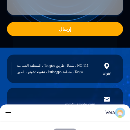
إرسال
NO.111 ، شمال طريق Tongtao ، المنطقة الصناعية
Taojia ، منطقة Jiulongpo ، تشونغتشينغ ، الصين
عنوان
vera@lkmoto.com
البريد
الإلكتروني
Vera