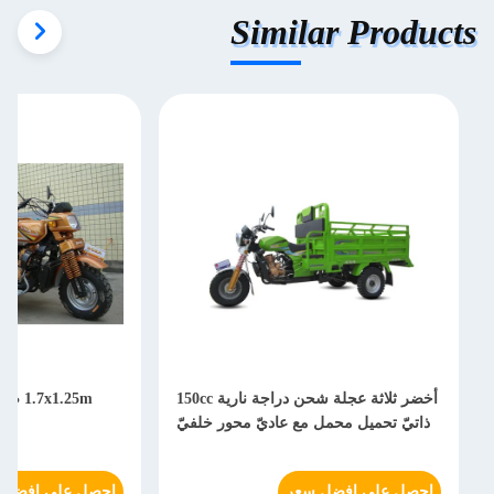
Similar Products
أخضر ثلاثة عجلة شحن دراجة نارية 150cc
1.25m
ذاتيّ تحميل محمل مع عاديّ محور خلفيّ
بم
احصل على افضل سعر
احصل على افضل 