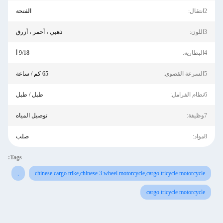
2انتقال:
الفتحة
3اللون:
ذهبي ، أحمر ، أزرق
4البطارية:
9/18 أ
5السرعة القصوى:
65 كم / ساعة
6نظام الفرامل:
طبل / طبل
7وظيفة:
توصيل المياه
8مواد:
صلب
Tags:
,
chinese cargo trike,chinese 3 wheel motorcycle,cargo tricycle motorcycle
cargo tricycle motorcycle