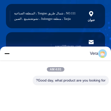
NO.111 ، شمال طريق Tongtao ، المنطقة الصناعية
Taojia ، منطقة Jiulongpo ، تشونغتشينغ ، الصين
عنوان
vera@lkmoto.com
البريد
الإلكتروني
Vera
4:01 AM
0086-15823905611
Good day, what product are you looking for?
هاتف