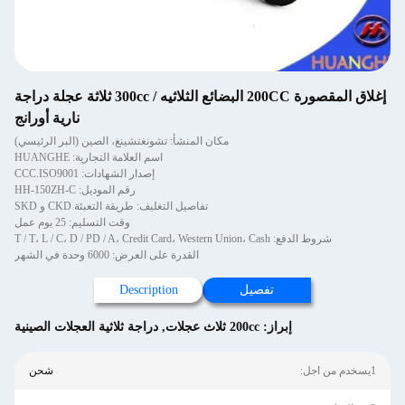
إغلاق المقصورة 200CC البضائع الثلاثيه / 300cc ثلاثة عجلة دراجة
نارية أورانج
مكان المنشأ: تشونغتشينغ، الصين (البر الرئيسي)
اسم العلامة التجارية: HUANGHE
إصدار الشهادات: CCC.ISO9001
رقم الموديل: HH-150ZH-C
تفاصيل التغليف: طريقة التعبئة CKD و SKD
وقت التسليم: 25 يوم عمل
شروط الدفع: T / T، L / C، D / PD / A، Credit Card، Western Union، Cash
القدرة على العرض: 6000 وحدة في الشهر
تفصيل
Description
إبراز:
200cc ثلاث عجلات
,
دراجة ثلاثية العجلات الصينية
1يسخدم من اجل:
شحن