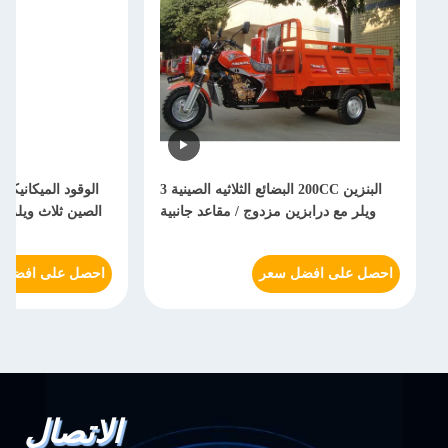
البنزين 200CC البضائع الثلاثيه الصينية 3
ويلر مع درابزين مزدوج / مقاعد جانبية
الصين ثلاث ويلر 
احصل على افضل سعر
احصل على افضل 
الاتصال