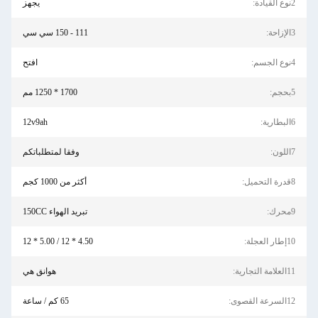
2نوع القيادة:
يجهز
3الإزاحة:
111 - 150 سي سي
4نوع الجسم:
افتح
5بحجم:
1700 * 1250 مم
6البطارية:
12v9ah
7اللون:
وفقا لمتطلباتكم
8قدرة التحميل:
أكثر من 1000 كجم
9محرك:
تبريد الهواء 150CC
10إطار العجلة:
4.50 * 12 / 5.00 * 12
11العلامة التجارية:
هوانق هي
12السرعة القصوى:
65 كم / ساعة