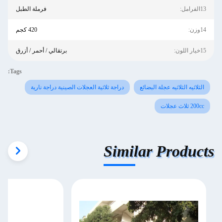
13الفرامل:
فرملة الطبل
14وزن:
420 كجم
15خيار اللون:
برتقالي / أحمر / أزرق
Tags:
الثلاثيه الثلاثيه عجلة البضائع
دراجة ثلاثية العجلات الصينية دراجة نارية
200cc ثلاث عجلات
Similar Products